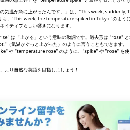
の急上昇」を "temperature spike" と表現することが
急に上がったんです。」は、"This week, suddenly, Tokyo
も、"This week, the temperature spiked in Tokyo."のよ
ネイティブらしい響きになります。
ose""rise" は「上がる」という意味の動詞です。過去形は "rose" 
rose a lot."（気温がぐっと上がった）のように言うこともできま
pike" や "temperature rose" のように、"spike" や "ro
、より自然な英語を目指しましょう！