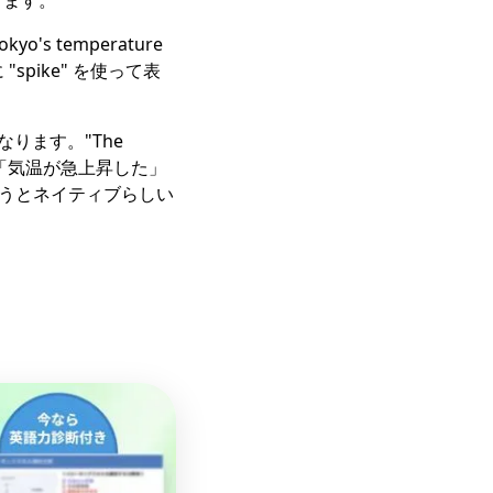
できます。
's temperature
うに "spike" を使って表
となります。"The
す。「気温が急上昇した」
se" を使うとネイティブらしい