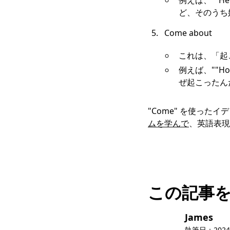
例えば、""He d
ど、そのうち
Come about
これは、「起
例えば、""How 
ぜ起こったん
"Come" を使っ
ムを学んで
、英語表現
この記事
James
執筆日：
2024