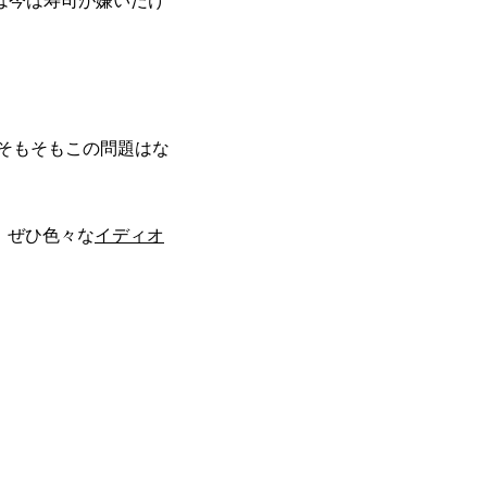
d."" （彼は今は寿司が嫌いだけ
ce?"" （そもそもこの問題はな
、ぜひ色々な
イディオ