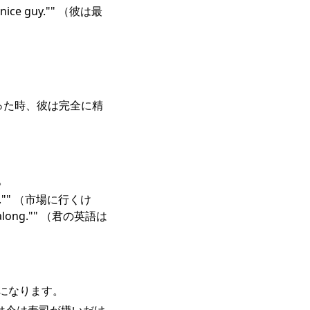
ly nice guy."" （彼は最
犬が亡くなった時、彼は完全に精
。
 want."" （市場に行くけ
along."" （君の英語は
になります。