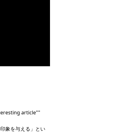
！
ing article""
という印象を与える」とい