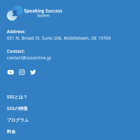
Address:
651 N. Broad St. Suite 206, Middletown, DE 19709
Contact:
contact@sssonline.jp
SSSとは？
SSSの特徴
プログラム
料金