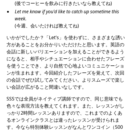
(後でコーヒーを飲みに行きたいなら教えてね)
Let me know if you'd like to catch up sometime this
week.
(今週、会いたければ教えてね)
いかがでしたか？「Let’s」を使わずに、さまざまな誘い
方があることをお分かりいただけたと思います。英語の
会話に新しいバリエーションを加えることができるよう
になると、相手やシチュエーションに合わせたフレーズ
を使うことでき、より自然で心地よいコミュニケーショ
ンが生まれます。今回紹介したフレーズを覚えて、次回
の会話でぜひ試してみてください。よりスムーズで楽し
い会話が広がること間違いなしです。
SSSでは全員がネイティブ講師ですので、同じ意味でも
色々な表現方法を教えてくれます。また、レッスンがし
っかり2時間レッスンありますので、これまでのよくあ
るオンラインクラスとは違ったレッスンが受けられま
す。今なら特別体験レッスンがなんとワンコイン（500