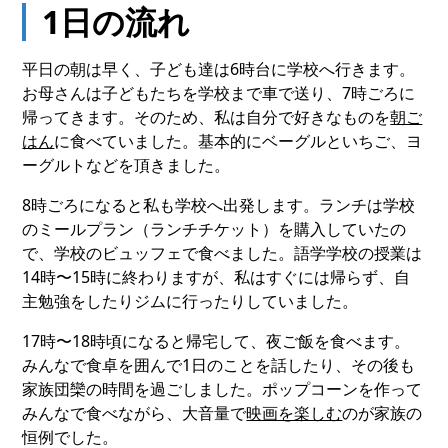
1日の流れ
平日の朝は早く、子ども達は6時台に学校へ行きます。
お母さんは子どもたちを学校まで車で送り、7時ごろに
帰ってきます。そのため、私は自分で好きなものを
朝ご
はん
に食べていました。基本的にベーグルといちご、ヨ
ーグルトなどを頂きました。
8時ごろになると私も学校へ出発します。ランチは学校
のミールプラン（ランチチケット）を購入していたの
で、学校のビュッフェで食べました。語学学校の授業は
14時〜15時に終わりますが、私はすぐには帰らず、自
主勉強をしたりジムに行ったりしていました。
17時〜18時頃になると帰宅して、夜ご飯を食べます。
みんなで食卓を囲んで1日のことを話したり、その後も
家族団欒の時間を過ごしました。ポップコーンを作って
みんなで食べながら、大音量で
映画を楽しむ
のが家族の
恒例でした。