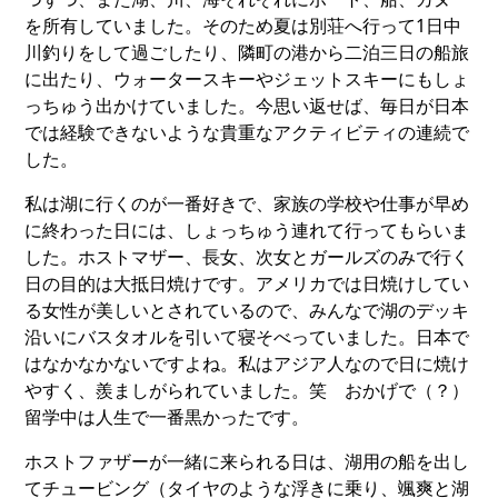
を所有していました。そのため夏は別荘へ行って1日中
川釣りをして過ごしたり、隣町の港から二泊三日の船旅
に出たり、ウォータースキーやジェットスキーにもしょ
っちゅう出かけていました。今思い返せば、毎日が日本
では経験できないような貴重なアクティビティの連続で
した。
私は湖に行くのが一番好きで、家族の学校や仕事が早め
に終わった日には、しょっちゅう連れて行ってもらいま
した。ホストマザー、長女、次女とガールズのみで行く
日の目的は大抵日焼けです。アメリカでは日焼けしてい
る女性が美しいとされているので、みんなで湖のデッキ
沿いにバスタオルを引いて寝そべっていました。日本で
はなかなかないですよね。私はアジア人なので日に焼け
やすく、羨ましがられていました。笑 おかげで（？）
留学中は人生で一番黒かったです。
ホストファザーが一緒に来られる日は、湖用の船を出し
てチュービング（タイヤのような浮きに乗り、颯爽と湖