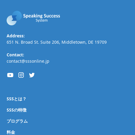
Address:
651 N. Broad St. Suite 206, Middletown, DE 19709
Contact:
contact@sssonline.jp
SSSとは？
SSSの特徴
プログラム
料金