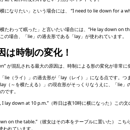
りたい」という場合には、 “I need to lie down for a w
って眠った」と言いたい場合には、“He lay down on the cou
ます。この場合、「lie」の過去形である「lay」が使われています。
因は時制の変化！
 “lie down” が混乱される最大の原因は、時制による形の変化が非
lie（ライ）」の過去形が「lay（レイ）」になる点です。つま
ay（～を横たえる）」の現在形がそっくりなうえに、「lie」の
のです。
y, I lay down at 10 p.m.”（昨日は夜10時に横になった）この
book down on the table.”（彼女はその本をテーブルに置いた） 
が使われています。