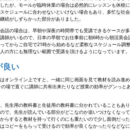
したが、モールが臨時休業の場合は必然的にレッスンも休校に
スケジュールに合わせないといけない場合もあり、多忙な社会
継続がしずらかった部分がありました。
会話の場合は、早朝や深夜の時間帯でも受講できるケースが多く
講師がいるので、日本の早朝でお仕事前に朝6時から朝活英会
ってからご自宅で21時から始めるなど柔軟なスケジュール調
人の方にも無理ない範囲で受講を頂けるようになっています。
が良い
はオンライン上ですと、一緒に同じ画面を見て教材を読み進め
その場で直ぐに講師に共有出来たりなど授業の効率がグンっと
、先生用の教科書と生徒用の教科書に分かれていることもあり
ので、先生が読んでいる部分がどこなのか追いつけなくなって
からすると教材を持って行くのにも重たいので少し面倒だった
はコピーをもらって受けるので効率が良くなかったりなどなに