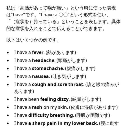
私は「高熱があって喉が痛い」という時に使った表現
は"have"です。"I have a 〇〇"という形式を使い、
「（症状を）持っている」ということを表します。具体
的な症状を入れることで伝えることができます。
以下はいくつかの例です。
I have a
fever
. (熱があります)
I have a
headache
. (頭痛がします)
I have a
stomachache
. (腹痛がします)
I have a
nausea
. (吐き気がします)
I have a
cough and sore throat
. (咳と喉の痛みが
あります)
I have been
feeling dizzy
. (眩暈がします)
I have a
rash
on my skin. (皮膚に湿疹があります)
I have
difficulty breathing
. (呼吸が困難です)
I have
a sharp pain in my lower back
. (腰に刺す