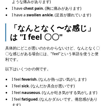
ような痛みがあります)
I have
chest pain
. (胸に痛みがあります)
I have a
swollen ankle
. (足首が腫れています)
「なんとなく〜な感じ」
は "I feel 〇〇"
具体的にどこが悪いのかわからないけど、なんとなく〇
〇な感じがある場合には、"feel"という単語を使うと便
利です。
以下はいくつかの例です。
I feel
feverish
. (なんか熱っぽい気がします)
I feel
sick
. (なんだか具合が悪いです)
I feel
nauseous
. (なんか吐き気がする気がします)
I feel
fatigued
. (なんかダルいです。倦怠感があり
ます)