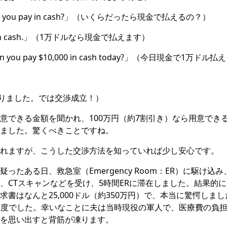
can you pay in cash?」（いくらだったら現金で払えるの？）
000 in cash.」（1万ドルなら現金で払えます）
can you pay $10,000 in cash today?」（今日現金で1万ド
（わかりました。では交渉成立！）
意できる金額を聞かれ、100万円（約7割引き）なら用意でき
ました。驚くべきことですね。
れますが、こうした交渉方法を知っていれば少し安心です。
ったある日、救急室（Emergency Room：ER）に駆け込
、CTスキャンなどを受け、5時間ERに滞在しました。結果的
求書はなんと25,000ドル（約350万円）で、本当に驚愕しま
ドル程度でした。幸いなことに夫は当時現役の軍人で、医療費の負
を思い出すと背筋が凍ります。