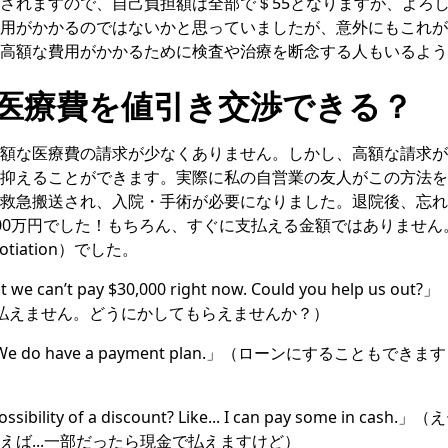
されますので、自己負担額は全部で＄55となりますが、よろ
用がかかるのではないかと思っていましたが、意外にもこれが
高額な費用がかかるために検査や治療を断念する人もいるよう
医療費を値引き交渉できる？
額な医療費の請求が少なくありません。しかし、高額な請求が
抑えることができます。実際に私の自営業の友人がこの方法を
救急搬送され、入院・手術が必要になりました。退院後、忘れ
00万円でした！もちろん、すぐに支払える金額ではありません
tiation）でした。
 but we can’t pay $30,000 right now. Could you help 
払えません。どうにかしてもらえませんか？）
e it. We do have a payment plan.」（ローンにすること
 possibility of a discount? Like... I can pay some in
えば...一部だったら現金で払えますけど）