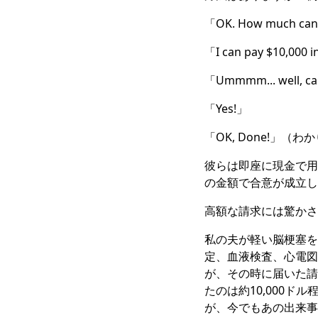
「OK. How much 
「I can pay $10,
「Ummmm... well, 
「Yes!」
「OK, Done!」
彼らは即座に現金で用
の金額で合意が成立し
高額な請求には驚かさ
私の夫が軽い脳梗塞を疑
定、血液検査、心電図
が、その時に届いた請
たのは約10,000
が、今でもあの出来事