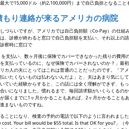
大で15,000ドル（約2,100,000円）まで自己負担となるこ
積もり連絡が来るアメリカの病院
しづらいですが、アメリカでは自己負担額（Co-Pay）の仕組
は、診療が終わると窓口で自己負担額を支払い、それ以上の請
診察時に窓口で
ay）を支払い、数ヶ月後に保険でカバーできなかった残りの費用
を支払っているのに、なぜ保険でカバーされないのか？」最初
リカ人の夫にとってはこれは普通のことだったのです。「アメ
払いたくないものは払わないんだよ」と、夫はあまり気にして
いていた経験からすると、この話には全く理解ができず、もっ
合いになりました。慣れるまで、毎回請求額がいくらくるのか
が届くまでに1ヶ月かかることもあれば、2ヶ月かかることも
進まないものですね。
ことになり、検査の予約の電話で以下のように言われました。「You
the cost. Your bill would be $55 total. Is that OK fo