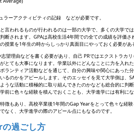
 Average)
ュラーアクティビティの記録 などが必要です。
と言われるものが行われるのは一部の大学で、多くの大学では
判断されます。GPAは高校生活4年間での全ての成績を評価さ
の授業を1年生の時からしっかり真面目にやっておく必要があ
や志望理由などを書く必要があり、自己 PRではエクストラカ
がとても大事になります。学業以外にどんなことに力を入れた
ボランティア活動などを通じて、自分の興味や関心にあった分
いるのかをアピールします。そのエッセイを見て大学側は、SA
ような活動に積極的に取り組んできたのかなども総合的に判断
学前に色々な経験を積んでおくことも、大学進学には有利にな
特徴もあり、高校卒業後1年間のGap Yearをとって色々な経
でなく、大学進学の際のアピール点にもなるのです。
earの過ごし方