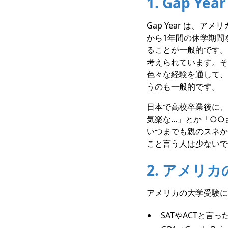
1. Gap Ye
Gap Year は、
から1年間の休学期間
ることが一般的です。
考えられています。そ
色々な経験を通して、
うのも一般的です。
日本で高校卒業後に、
気楽な...」とか「
いつまでも親のスネか
こと言う人は少ないで
2. アメリ
アメリカの大学受験に
SATやACTと